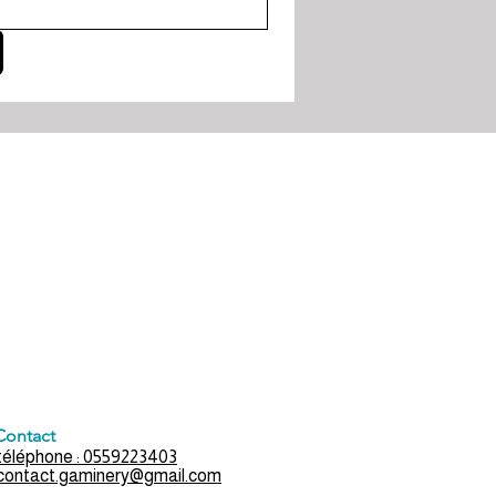
Contact
téléphone : 0559223403
contact.gaminery@gmail.com