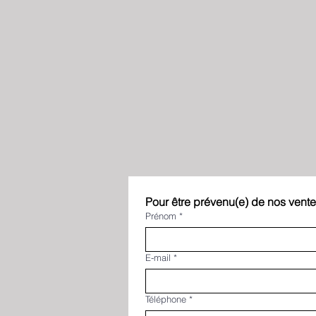
Pour être prévenu(e) de nos ventes
Prénom
*
E-mail
*
Téléphone
*